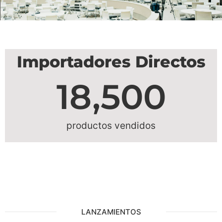
Contamos
con
Importadores Directos
La Más
18,500
Completa
productos vendidos
Línea de
Telones
Compra Ahora
LANZAMIENTOS